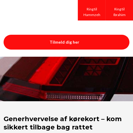
Ring til
Ring til
Hammzeh
Ibrahim
Tilmeld dig her​
​Generhvervelse af kørekort – kom
sikkert tilbage bag rattet