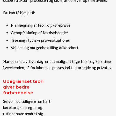
skabe struktur i processen og sikre, at du lever op til kravene.
Du kan få hjælp til:
​Planlægning af teori og køreprøve
​Genopfriskning af færdselsregler
​Træning i typiske prøvesituationer
Vejledning om genbestilling af kørekort
Har du en travl hverdag, er det muligt at tage teori og køretimer
i weekenden, så forløbet kan passes ind i dit arbejde og privatliv.
Ubegrænset teori
giver bedre
forberedelse
Selvom du tidligere har haft
kørekort, kan regler og
rutiner have ændret sig.